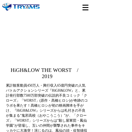
HiGH&LOW THE WORST /
2019
累計観客動員450万人・興行収入65億円突破の人気
バトルアクションシリーズ『HiGH&LOW』と、累
計発行部数7500万部突破の伝説的不良コミック「ク
ローズ」「WORST」(原作・髙橋ヒロシ)が奇跡のコ
ラボを果たす！髙橋ヒロシが初の映画脚本を手が
け、『HiGH&LOW』シリーズからは札付きの不良
が集まる“鬼邪高校（おやこうこう）”が、「クロー
ズ」「WORST」シリーズからは“殺し屋軍団・鳳仙
学園”が登場し、互いの仲間が襲撃された事件をキ
ッカケに大激突！演じるのは、鳳仙の頭・佐智雄役