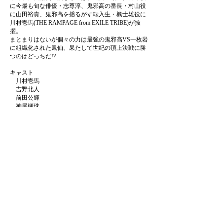
に今最も旬な俳優・志尊淳、鬼邪高の番長・村山役
に山田裕貴、鬼邪高を揺るがす転入生・楓士雄役に
川村壱馬(THE RAMPAGE from EXILE TRIBE)が抜
擢。
まとまりはないが個々の力は最強の鬼邪高VS一枚岩
に組織化された鳳仙、果たして世紀の頂上決戦に勝
つのはどっちだ!?
キャスト
川村壱馬
吉野北人
前田公輝
神尾楓珠
中島健
小森隼
小沢仁志
志尊淳
山田裕貴
制作実績
スタジオ
​会社案内
​採用情報