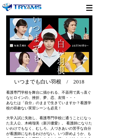
​いつまでも白い羽根 / 2018
看護専門学校を舞台に描かれる、不器用で真っ直ぐ
なヒロインの、挫折、夢、恋、友情・・・
あなたは「自分」のままで生きていますか？看護学
校の容赦ない実習シーンも必見！
大学入試に失敗し、看護専門学校に通うことになっ
た主人公、木崎瑠美（新川優愛）。 看護師になりた
いわけでもなく、むしろ、人づきあいの苦手な自分
が看護師になれるわけがない。いつ辞めようか、も