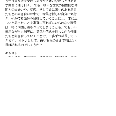
う一度国立大を受験しようかと迷いながらとりあえ
ず実習に通う日々。 でも、様々な世代の個性的な仲
間との出会いや、初恋、そして命に限りのある患者
たちとの向き合いの中で、瑠美は新しい自分に気付
き、やがて看護師を目指していくことに…。 常に正
しいと思ったことを率直に言わずにいられない瑠美
は、時に周囲と溝を作ってしまうことも。でも、不
器用ながらも誠実に、勇気と信念を持ちながら仲間
たちと向き合っていくことで、一歩ずつ成長してい
きます。 オトナとして、白い羽根のままで羽ばたく
日は訪れるのでしょうか？
キャスト
新川優愛、
伊藤沙莉、
酒井美紀
、
加藤雅也、榊原
郁恵
関連リンク
いつまでも白い羽根 公式サイト
制作実績
スタジオ
​会社案内